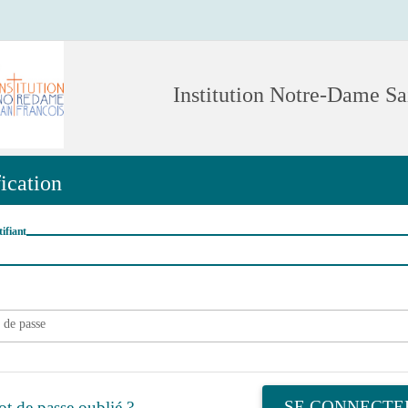
Institution Notre-Dame Sa
ication
tifiant
 de passe
SE CONNECTE
t de passe oublié ?