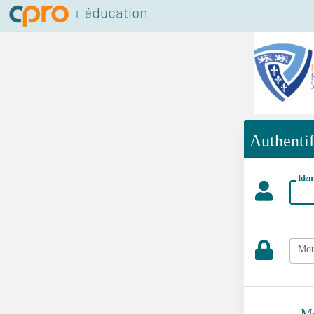
Authentif
Iden
Mot
Mo